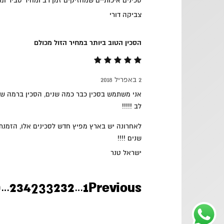
סכינים איכותיים שמחזיקים זמן רב ומחיר סביר ומ
צביקה דורי
הסכין הטוב ביותר במחיר הזול מכולם
2 באפריל 2018
אני משתמש בסכין כבר כמה שנים, הסכין ברמה של
לב !!!!!
לאחרונה יש בארץ מפיץ חדש לסכינים אלו, הזמנת
שנים !!!!
ישראל טנר
S
P
233
P
P
P
P
0
234
232
1
Previous
…
…
i
t
a
a
a
a
a
e