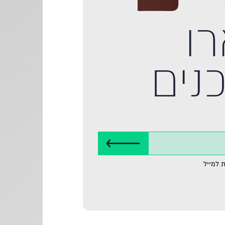
ו
נים
 למייל