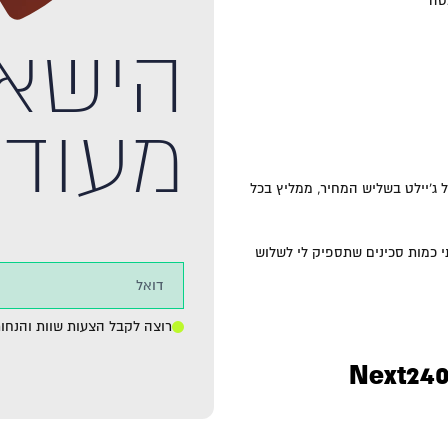
טה
הישאר
מעודכ
 ג’יילט בשליש המחיר, ממליץ בכל
י כמות סכינים שתספיק לי לשלוש
רוצה לקבל הצעות שוות והנחות
Next
24