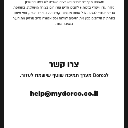
שאנחנו מקרבים לפנים האופציה השנייה לא באה בחשבון.
גילוח עדין ויסודי בזכות 6 להבים חדים ומרווחים בצורה מושלמת, בתוספת
טרימר אחורי להגעה לכל אותם מקומות קשים על הפנים. מסרק גומי מיוחד
בתחתית הלהבים מכין את הזיפים לגילוח ופס אלוורה נדיב מרגיע את העור
במעבר אחד.
צרו קשר
לDorco מערך תמיכה שוטף שישמח לעזור.
help@mydorco.co.il
צרו קשר
לDorco מערך תמיכה שוטף שישמח לעזור.
במייל help@mydorco.co.il או בטלפון 0779908158