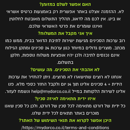
האם אפשר לשלם במזומן?
לא. ההזמנה אצלנו באתר אפשרית רק באמצעות כרטיס אשראי
או ביט. אין לכם מה לדאוג, תהליך התשלום מאובטח לחלוטין
ואיננו שומרים את פרטי האשראי שלכם.
איך אני מקבל את המשלוח?
רוב ערכות הסכינים מגיעות ישירות לתיבת הדואר בבית, ממש כמו
מכתב. מוצרים גדולים במיוחד כגון ערכות 24 סכינים ומתקן הגילוח
אינם נכנסים לתיבה ולכן יהיו אופציות משלוח נוספות, חלקן
בתשלום.
לא אהבתי את הסכינים. מה עושים?
אנחנו לא רוצים שתישארו לא מרוצים. ניתן להחזיר את ערכות
הידית + 4 סכינים אלינו תוך 14 יום ולקבל החזר כספי מלא. פנו
אלינו לשירות הלקוחות במייל help@mydorco.co.il ונשמח לעזור.
איזו ידית מתאימה לאיזה סכין?
כל ידית של דורקו מתאימה לכל סכין של דורקו, ולכן כל סכין שאנו
מוכרים באתר תתאים לכל ידית שלנו.
היכן אפשר לקרוא את תנאי השימוש של האתר?
https://mydorco.co.il/terms-and-conditions/