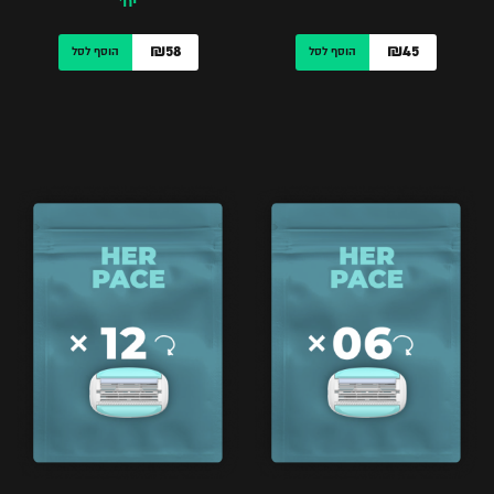
יח’
₪58
₪45
הוסף לסל
הוסף לסל