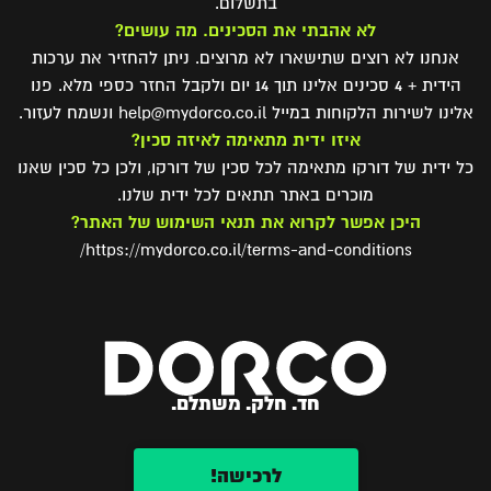
בתשלום.
לא אהבתי את הסכינים. מה עושים?
אנחנו לא רוצים שתישארו לא מרוצים. ניתן להחזיר את ערכות
הידית + 4 סכינים אלינו תוך 14 יום ולקבל החזר כספי מלא. פנו
אלינו לשירות הלקוחות במייל help@mydorco.co.il ונשמח לעזור.
איזו ידית מתאימה לאיזה סכין?
כל ידית של דורקו מתאימה לכל סכין של דורקו, ולכן כל סכין שאנו
מוכרים באתר תתאים לכל ידית שלנו.
היכן אפשר לקרוא את תנאי השימוש של האתר?
https://mydorco.co.il/terms-and-conditions/
חד. חלק. משתלם.
לרכישה!