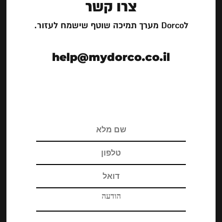
צרו קשר
לDorco מערך תמיכה שוטף שישמח לעזור.
help@mydorco.co.il
צרו קשר
לDorco מערך תמיכה שוטף שישמח לעזור.
במייל help@mydorco.co.il או בטלפון 0779908158