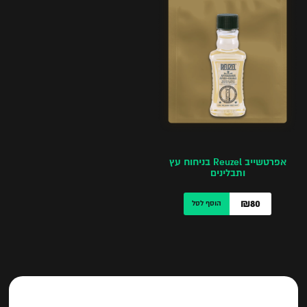
אפרטשייב Reuzel בניחוח עץ
ותבלינים
₪80
הוסף לסל