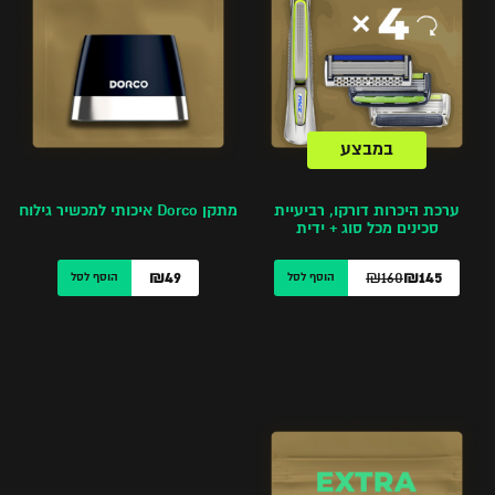
במבצע
ערכת היכרות דורקו, רביעיית
מתקן Dorco איכותי למכשיר גילוח
סכינים מכל סוג + ידית
₪160
₪49
₪145
הוסף לסל
הוסף לסל