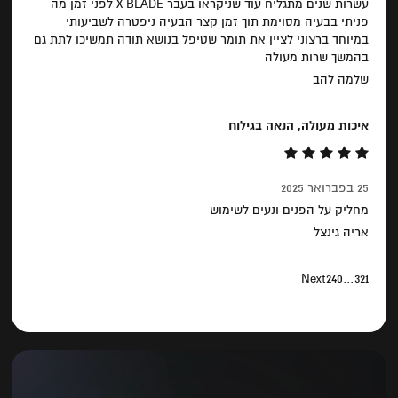
עשרות שנים מתגליח עוד שניקראו בעבר X BLADE לפני זמן מה
פניתי בבעיה מסוימת תוך זמן קצר הבעיה ניפטרה לשביעותי
במיוחד ברצוני לציין את תומר שטיפל בנושא תודה תמשיכו לתת גם
בהמשך שרות מעולה
שלמה להב
איכות מעולה, הנאה בגילוח
25 בפברואר 2025
מחליק על הפנים ונעים לשימוש
אריה גינצל
P
P
P
S
P
Next
240
…
3
2
1
a
a
a
a
i
g
g
g
g
t
e
e
e
e
e
R
e
v