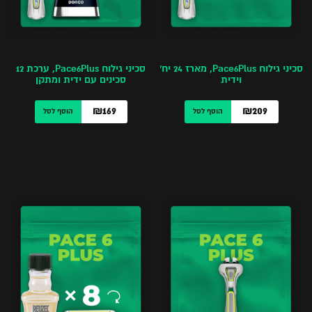
סכיני גילוח Pace6Plus, מארז 24 יח’
סכיני גילוח Pace6Plus, ערכת 12
וידית
סכינים עם ידית ומתקן
₪169
₪209
הוסף לסל
הוסף לסל