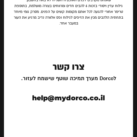
שאנחנו מקרבים לפנים האופציה השנייה לא באה בחשבון.
גילוח עדין ויסודי בזכות 6 להבים חדים ומרווחים בצורה מושלמת, בתוספת
טרימר אחורי להגעה לכל אותם מקומות קשים על הפנים. מסרק גומי מיוחד
בתחתית הלהבים מכין את הזיפים לגילוח ופס אלוורה נדיב מרגיע את העור
במעבר אחד.
צרו קשר
לDorco מערך תמיכה שוטף שישמח לעזור.
help@mydorco.co.il
צרו קשר
לDorco מערך תמיכה שוטף שישמח לעזור.
במייל help@mydorco.co.il או בטלפון 0779908158