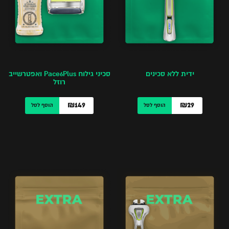
ידית ללא סכינים
סכיני גילוח Pace6Plus ואפטרשייב
רוזל
₪149
₪29
הוסף לסל
הוסף לסל