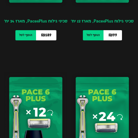
סכיני גילוח Pace6Plus, מארז 12 יח’
סכיני גילוח Pace6Plus, מארז 24 יח’
₪189
₪99
הוסף לסל
הוסף לסל