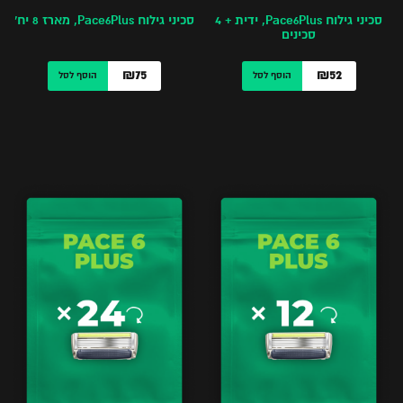
סכיני גילוח Pace6Plus, ידית + 4
סכיני גילוח Pace6Plus, מארז 8 יח’
סכינים
₪75
₪52
הוסף לסל
הוסף לסל