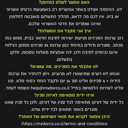
האם אפשר לשלם במזומן?
לא. ההזמנה אצלנו באתר אפשרית רק באמצעות כרטיס אשראי
או ביט. אין לכם מה לדאוג, תהליך התשלום מאובטח לחלוטין
ואיננו שומרים את פרטי האשראי שלכם.
איך אני מקבל את המשלוח?
רוב ערכות הסכינים מגיעות ישירות לתיבת הדואר בבית, ממש כמו
מכתב. מוצרים גדולים במיוחד כגון ערכות 24 סכינים ומתקן הגילוח
אינם נכנסים לתיבה ולכן יהיו אופציות משלוח נוספות, חלקן
בתשלום.
לא אהבתי את הסכינים. מה עושים?
אנחנו לא רוצים שתישארו לא מרוצים. ניתן להחזיר את ערכות
הידית + 4 סכינים אלינו תוך 14 יום ולקבל החזר כספי מלא. פנו
אלינו לשירות הלקוחות במייל help@mydorco.co.il ונשמח לעזור.
איזו ידית מתאימה לאיזה סכין?
כל ידית של דורקו מתאימה לכל סכין של דורקו, ולכן כל סכין שאנו
מוכרים באתר תתאים לכל ידית שלנו.
היכן אפשר לקרוא את תנאי השימוש של האתר?
https://mydorco.co.il/terms-and-conditions/