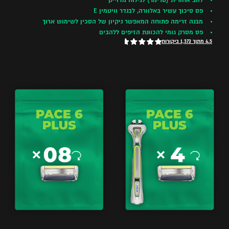
להב אחורית (טרימר) לגילוח מדוייק
פס סיכוך עשיר באלוורה, לבנדר וויטמין E
מבנה זרימה פתוחה המאפשר ניקיון של הסכין לשימוש ארוך
פס מסרק גומי להכוונת הזיפים ללהבים
4.5 מתוך 1,372 ביקורות